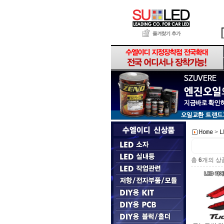
>
Home
총
6
개의 상