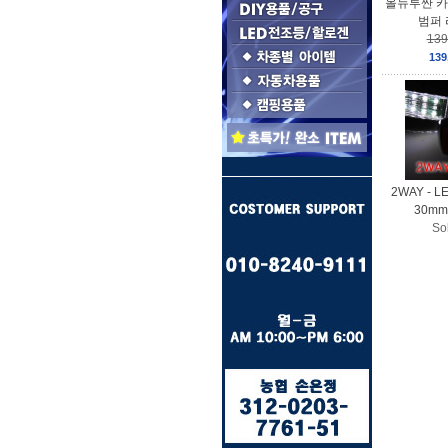
올뉴투싼 카
범퍼
139
139
2WAY - L
30mm
So