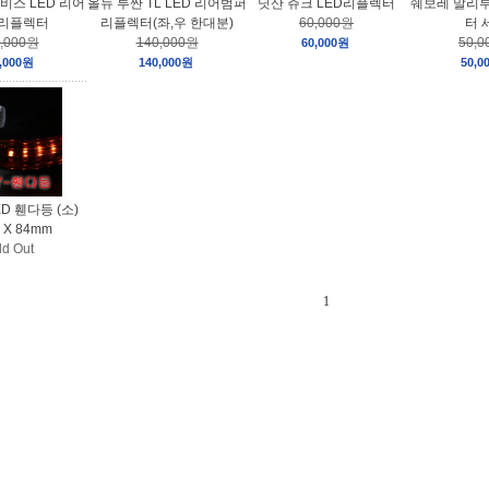
비스 LED 리어
올뉴 투싼 TL LED 리어범퍼
닛산 쥬크 LED리플렉터
쉐보레 말리부
60,000원
 리플렉터
리플렉터(좌,우 한대분)
터 
,000원
140,000원
50,
60,000원
,000원
140,000원
50,0
ED 휀다등 (소)
 X 84mm
ld Out
1