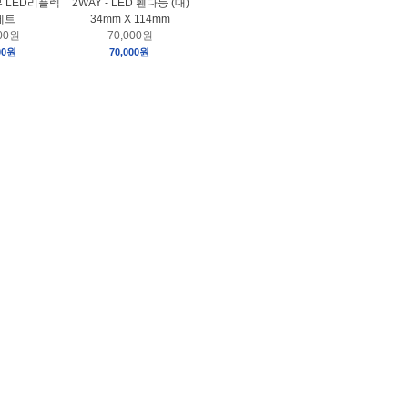
 LED리플렉
2WAY - LED 휀다등 (대)
세트
34mm X 114mm
000원
70,000원
00원
70,000원