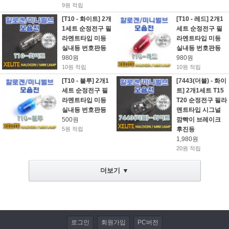
9원 적립
[T10 - 화이트] 2개
[T10 - 레드] 2개1
LED전조등/안개등/할로겐 램프
1세트 순정전구 필
세트 순정전구 필
라멘트타입 미등
라멘트타입 미등
저항/전자부품/전자모듈
실내등 번호판등
실내등 번호판등
980원
980원
LED작업 관련제품
10원 적립
10원 적립
[T10 - 블루] 2개1
[7443(더블) - 화이
자동차용품
세트 순정전구 필
트] 2개1세트 T15
라멘트타입 미등
T20 순정전구 필라
DIY KIT
실내등 번호판등
멘트타입 시그널
500원
깜빡이 브레이크
동호회 업로드
5원 적립
후진등
1,980원
20원 적립
휴대폰/기타 액세서리
더보기 ▼
캠핑용품
개인결제
데이터 이전
로그인
회원가입
PC버전