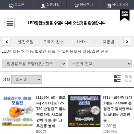
로그인
회원가입
장바구니
마이페이지
LED종합쇼핑몰 수엘이디에 오신것을 환영합니다.
마이페이지
전체글
엔진오일
초특가 완소
LED
차종별
LED
DIY
엔진오일
Item
개등/
LED전조등/안개등/할로겐 램프
일반용도용 코팅/일반 전구
초특가 완소 Item
LED
정렬
차종별
DIY용 PCB
[1156(싱글) - 옐로
[T13 - 클리어] 2개
우] 2개1세트 T25
1세트 Festoon 순
DIY용 블럭/홀더
T20 순정전구 필라
정전구 필라멘트타
멘트타입 시그널
입 실내등 번호판
DIY용품/공구
깜빡이 브레이크
등
후진등 앰버
1,280원
900원
13원 적립
LED실내등/전구