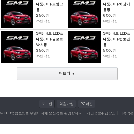
내등(RE)-트렁크
내등(RE)-화장거
등
울등
LED전조등/안개등/할로겐 램프
2,500원
6,000원
25원 적립
60원 적립
저항/전자부품/전자모듈
SM3 네오 LED실
SM3 네오 LED실
LED작업 관련제품
내등(RE)-글로브
내등(RE)-번호판
박스등
등
자동차용품
3,500원
5,000원
35원 적립
50원 적립
DIY KIT
더보기 ▼
동호회 업로드
휴대폰/기타 액세서리
캠핑용품
로그인
회원가입
PC버전
© LED종합쇼핑몰 수엘이디에 오신것을 환영합니다.
개인정보취급방침
이용약관
개인결제
데이터 이전