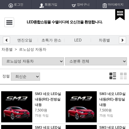
로그인
회원가입
장바구니
마이페이지
LED종합쇼핑몰 수엘이디에 오신것을 환영합니다.
마이페이지
전체글
엔진오일
초특가 완소
LED
차종별
LED
DIY
엔진오일
Item
개등/
차종별
르노삼성 자동차
초특가 완소 Item
LED
정렬
차종별
DIY용 PCB
SM3 네오 LED실
SM3 네오 LED실
내등(RE)-전방실
내등(RE)-중앙실
DIY용 블럭/홀더
내등
내등
7,500원
7,500원
DIY용품/공구
75원 적립
75원 적립
SM3 네오 LED실
SM3 네오 LED실
LED실내등/전구