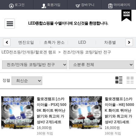
로그인
회원가입
장바구니
마이페이지
LED종합쇼핑몰 수엘이디에 오신것을 환영합니다.
마이페이지
전체글
엔진오일
초특가 완소
LED
차종별
LED
DIY
엔진오일
Item
개등/
LED전조등/안개등/할로겐 램프
전조/안개등 코팅/일반 전구
초특가 완소 Item
LED
정렬
차종별
DIY용 PCB
할로겐램프 [스카
할로겐램프 [스카
이아울 - PSX] 500
이아울 - H8] 5000
DIY용 블럭/홀더
0K 화이트 뛰어난
K 화이트 뛰어난
밝기와 최고의 가
밝기와 최고의 가
DIY용품/공구
성비! 2개1세트
성비! 2개1세트
16,000원
16,000원
160원 적립
160원 적립
LED실내등/전구