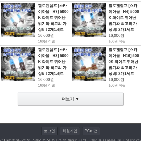
할로겐램프 [스카
할로겐램프 [스카
이아울 - H7] 5000
이아울 - H4] 5000
LED전조등/안개등/할로겐 램프
K 화이트 뛰어난
K 화이트 뛰어난
밝기와 최고의 가
밝기와 최고의 가
저항/전자부품/전자모듈
성비! 2개1세트
성비! 2개1세트
16,000원
16,000원
LED작업 관련제품
160원 적립
160원 적립
할로겐램프 [스카
할로겐램프 [스카
자동차용품
이아울 - H3] 5000
이아울 - H16] 500
K 화이트 뛰어난
0K 화이트 뛰어난
DIY KIT
밝기와 최고의 가
밝기와 최고의 가
성비! 2개1세트
성비! 2개1세트
동호회 업로드
16,000원
16,000원
160원 적립
160원 적립
휴대폰/기타 액세서리
더보기 ▼
캠핑용품
개인결제
로그인
회원가입
PC버전
데이터 이전
© LED종합쇼핑몰 수엘이디에 오신것을 환영합니다.
개인정보취급방침
이용약관