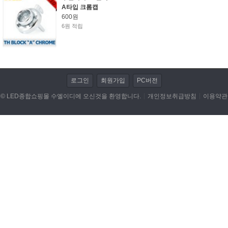
A타입 크롬캡
600원
LED전조등/안개등/할로겐 램프
6원 적립
저항/전자부품/전자모듈
LED작업 관련제품
로그인
회원가입
PC버전
자동차용품
© LED종합쇼핑몰 수엘이디에 오신것을 환영합니다.
개인정보취급방침
이용약관
DIY KIT
동호회 업로드
휴대폰/기타 액세서리
캠핑용품
개인결제
데이터 이전