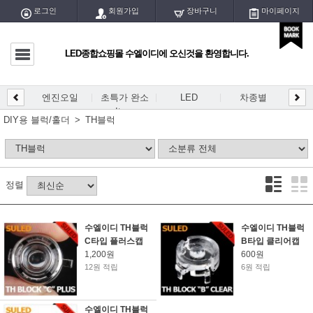
로그인
회원가입
장바구니
마이페이지
LED종합쇼핑몰 수엘이디에 오신것을 환영합니다.
마이페이지
전체글
엔진오일
초특가 완소
LED
차종별
LED
DIY
엔진오일
Item
개등/
DIY용 블럭/홀더
TH블럭
초특가 완소 Item
LED
정렬
차종별
DIY용 PCB
수엘이디 TH블럭
수엘이디 TH블럭
C타입 플러스캡
B타입 클리어캡
DIY용 블럭/홀더
1,200원
600원
12원 적립
6원 적립
DIY용품/공구
수엘이디 TH블럭
LED실내등/전구